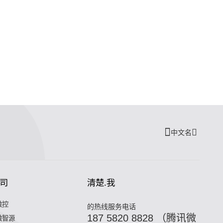
中文名
司
清楚.我
微控
的热线服务电话
187 5820 8828 （腾讯微
微智源