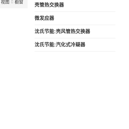
视图
橱窗
壳管热交换器
微发应器
沈氏节能:壳风管热交换器
沈氏节能:汽化式冷疑器