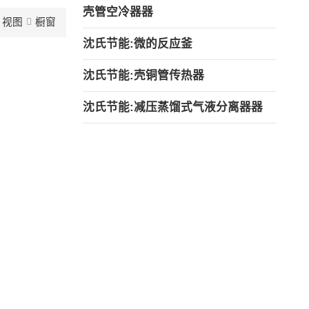
壳管空冷器器
视图
橱窗
沈氏节能:微的反应釜
沈氏节能:壳铜管传热器
沈氏节能:减压蒸馏式气液分离器器