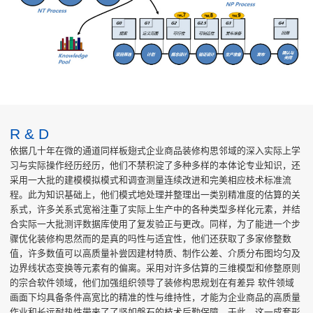
R & D
依据几十年在微的通道同样板翅式企业商品装修构思邻域的深入实际上学
习与实际操作经历经历，他们不禁积淀了多种多样的本体论专业知识，还
采用一大批的建模模拟模式和调查测量连续改进和完美相应枝术标准流
程。此为知识基础上，他们模式地处理并整理出一类别精准度的估算的关
系式，许多关系式宽裕注重了实际上生产中的各种类型多样化元素，并结
合实际一大批测评数据库使用了复发验正与更改。同样，为了能进一个步
骤优化装修构思然而的是真的吗性与适宜性，他们还获取了多家修整数
值，许多数值可以高质量补尝因建材特质、制作公差、介质分布图均匀及
边界线状态变换等元素有的偏离。采用对许多估算的三维模型和修整原则
的宗合软件领域，他们加强组织领导了装修构思规划在有差异 软件领域
画面下均具备条件高宽比的精准的性与维持性，才能为企业商品的高质量
作业和长远耐热性带来了了坚如磐石的枝术后勤保障。于此，这一成套形