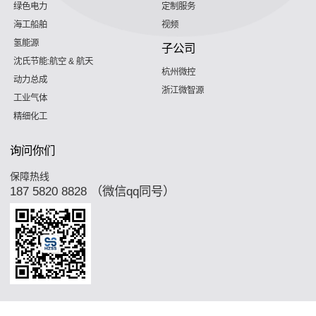
绿色电力
定制服务
海工船舶
视频
氢能源
子公司
沈氏节能:航空 & 航天
杭州微控
动力总成
浙江微智源
工业气体
精细化工
询问你们
保障热线
187 5820 8828 （微信qq同号）