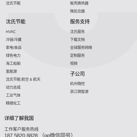
沈氏节能
板壳换热器
微反应器
沈氏节能
服务支持
HVAC
沈氏服务
冷链/冷藏
下载文档
家电/食品
全球服务网络
绿色电力
定制服务
海工船舶
视频
氢能源
子公司
沈氏节能:航空 & 航天
杭州微控
动力总成
浙江微智源
工业气体
精细化工
详细了解我国
工作客户服务热线
187 5820 8828 （qq微信同号）