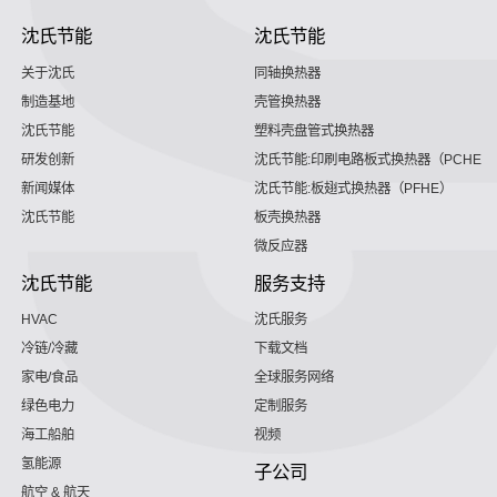
沈氏节能
沈氏节能
关于沈氏
同轴换热器
制造基地
壳管换热器
沈氏节能
塑料壳盘管式换热器
研发创新
沈氏节能:印刷电路板式换热器（PCHE）
新闻媒体
沈氏节能:板翅式换热器（PFHE）
沈氏节能
板壳换热器
微反应器
沈氏节能
服务支持
HVAC
沈氏服务
冷链/冷藏
下载文档
家电/食品
全球服务网络
绿色电力
定制服务
海工船舶
视频
氢能源
子公司
航空 & 航天