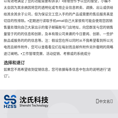
以有效地满足了您的功能需要和诉求）•除理合作予以您的接受，小编不
太会因为其余病因将您的透明化或专用企业信息转卖、调换、出让或供给
给其余其余子公司，但为保证交工您入手的的产品或需要的售后服务真是
切目的性排除。•定期进行读取手机email自己大家很有可能会使用您因销
售量处理向自己大家出示的電子邮箱账号门店地址，向您群发与您的销售
量管于的的的信息和创新，及本有限公司来袭的今日要闻、创新、一些护
肤品或服务的的的信息等。注：假设您在所以同时从不我希望看到所以光
电而且邮件附件，您可以查看看见们在每封而且邮件附件另外载明的简略
退订阐明。•工作管理竞赛、活动促销、考察或的系统成分
选择和退订
如果您不再希望收到促销信息，您可依据每条信息中包含的说明进行“退
订”。
中文名