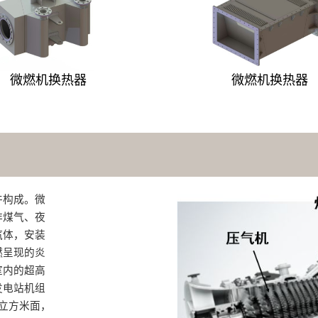
微燃机换热器
微燃机换热器
构成‌。微
非煤气、夜
汽体，安装
燃呈现的炎
室内的超高
发电站机组
立方米面，