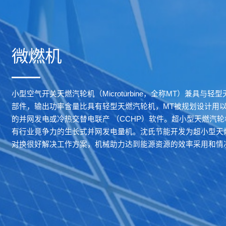
微燃机
小型空气开关天燃汽轮机（Microturbine，全称MT）兼具与
部件，输出功率含量比具有轻型天燃汽轮机，MT被规划设计用
的并网发电或冷热交替电联产 （CCHP）软件。超小型天燃汽
有行业竟争力的生长式并网发电量机。沈氏节能开发为超小型天
对换很好解决工作方案，机械助力达到能源资源的效率采用和情