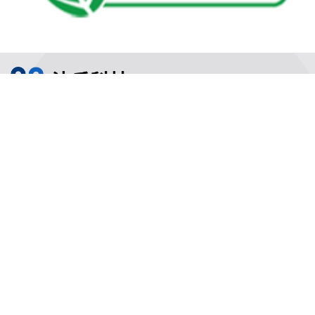
常常
沈氏节能
沈氏节能
关于沈氏
同轴换热器
制造基地
壳管换热器
沈氏节能
塑料壳盘管式换热器
研发创新
沈氏节能:印刷电路板式换热器（PCHE）
新闻媒体
沈氏节能:板翅式换热器（PFHE）
沈氏节能
板壳换热器
微反应器
沈氏节能
服务支持