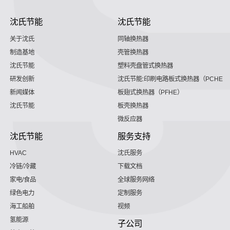
沈氏节能
沈氏节能
关于沈氏
同轴换热器
制造基地
壳管换热器
沈氏节能
塑料壳盘管式换热器
研发创新
沈氏节能:印刷电路板式换热器（PCHE）
新闻媒体
板翅式换热器（PFHE）
沈氏节能
板壳换热器
微反应器
沈氏节能
服务支持
HVAC
沈氏服务
冷链/冷藏
下载文档
家电/食品
全球服务网络
绿色电力
定制服务
海工船舶
视频
氢能源
子公司