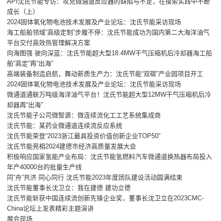
API沈氏节能专访：攻克微通道反应器的缺陷与不足，在摸索实践中不断
成长（上）
2024固体氧化物电池技术发展及产业论坛：沈氏节能采访现场
海工船舶领域“高级定制”步履不停：沈氏节能成功为国内第二大海洋油气
平台交付高效热管理解决方案
向海图强 驶向深蓝：沈氏节能超大型18.4MW干气压缩机后冷却器海工船
舶“高定”再“出海”
高端装备制造启航，舞动新质生产力：沈氏节能“双碳”产业园项目开工
2024固体氧化物电池技术发展及产业论坛：沈氏节能采访现场
微通道通联万吨级海洋油气平台！沈氏节能超大型12MW干气压缩机后冷
却器再“出海”
沈氏节能子公司微智源：微连续流化工工艺系统集成商
沈氏节能：某药业微通道连续流反应系统
沈氏节能荣登“2023浙江最具投资价值创新企业TOP50”
沈氏节能亮相2024建德市经济高质量发展大会
积极响应国家氢能产业布局：沈氏节能氢燃料汽车微通道换热器布局投入
年产40000台的批量生产线
同“舟”共济 同心同行 沈氏节能2023年度团队建设活动圆满结束
沈氏节能董事长沈卫立：我在建德 建功立德
沈氏节能斩获中国连续流创新先锋企业奖，董事长沈卫立在2023CMC-
China论坛上发表精彩主题演讲
展会现场