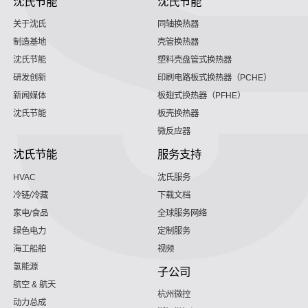
沈氏节能
沈氏节能
关于沈氏
同轴换热器
制造基地
壳管换热器
沈氏节能
塑料壳盘管式换热器
研发创新
印刷电路板式换热器（PCHE）
新闻媒体
板翅式换热器（PFHE）
沈氏节能
板壳换热器
微反应器
沈氏节能
服务支持
HVAC
沈氏服务
冷链/冷藏
下载文档
家电/食品
全球服务网络
绿色电力
定制服务
海工船舶
视频
氢能源
子公司
航空 & 航天
杭州微控
动力总成