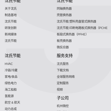
沈氏节能
沈氏节能
关于沈氏
同轴换热器
制造基地
壳管换热器
沈氏节能
沈氏节能:塑料壳盘管式换热器
研发创新
沈氏节能:印刷电路板式换热器（PCHE）
新闻媒体
板翅式换热器（PFHE）
沈氏节能
板壳换热器
微反应器
沈氏节能
服务支持
HVAC
沈氏服务
冷链/冷藏
下载文档
家电/食品
全球服务网络
绿色电力
定制服务
海工船舶
视频
氢能源
子公司
航空 & 航天
杭州微控
动力总成