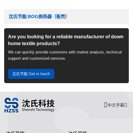
沈氏节能:BOG换热器（板壳）
Are you looking for a reliable manufacturer of down
home textile products?
We can quickly provide customers with market analysis, technical
support and customized services.
沈氏节能:Get in touch
中文字幕