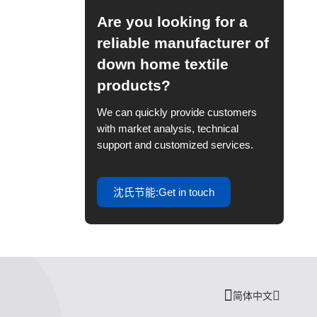
Are you looking for a
reliable manufacturer of
down home textile
products?
We can quickly provide customers
with market analysis, technical
support and customized services.
沈氏节能:Get in touch
简体中文