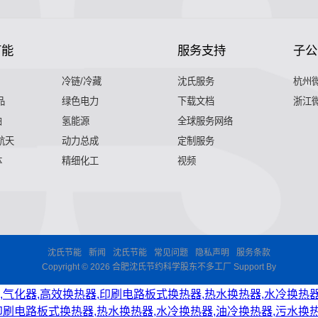
节能
服务支持
子公
冷链/冷藏
沈氏服务
杭州
品
绿色电力
下载文档
浙江
舶
氢能源
全球服务网络
 航天
动力总成
定制服务
体
精细化工
视频
沈氏节能
新闻
沈氏节能
常见问题
隐私声明
服务条款
Copyright © 2026 合肥沈氏节约科学股东不多工厂 Support By
,气化器,高效换热器,印刷电路板式换热器,热水换热器,水冷换热器
印刷电路板式换热器,热水换热器,水冷换热器,油冷换热器,污水换热