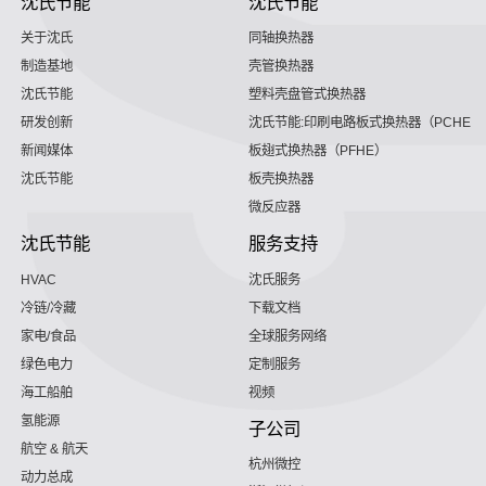
沈氏节能
沈氏节能
关于沈氏
同轴换热器
制造基地
壳管换热器
沈氏节能
塑料壳盘管式换热器
研发创新
沈氏节能:印刷电路板式换热器（PCHE）
新闻媒体
板翅式换热器（PFHE）
沈氏节能
板壳换热器
微反应器
沈氏节能
服务支持
HVAC
沈氏服务
冷链/冷藏
下载文档
家电/食品
全球服务网络
绿色电力
定制服务
海工船舶
视频
氢能源
子公司
航空 & 航天
杭州微控
动力总成