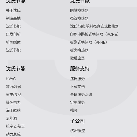
沈氏节能
沈氏节能
关于沈氏
同轴换热器
制造基地
壳管换热器
沈氏节能
沈氏节能:塑料壳盘管式换热器
研发创新
印刷电路板式换热器（PCHE）
新闻媒体
板翅式换热器（PFHE）
沈氏节能
板壳换热器
微反应器
沈氏节能
服务支持
HVAC
沈氏服务
冷链/冷藏
下载文档
家电/食品
全球服务网络
绿色电力
定制服务
海工船舶
视频
氢能源
子公司
航空 & 航天
杭州微控
动力总成