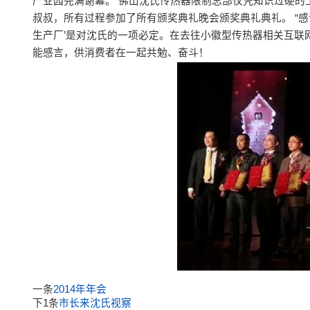
产业园完满谢幕。 佛山沈氏传热器限制总部仅凭知识过硬的
叔叔，所有过程参加了所有颁奖典礼晚会颁奖典礼典礼。 “
生产厂’是对沈氏的一项必定。在去往小徽型传热器相关互联
能感言，供消费者在一起共勉、奋斗！
一条
2014年年会
下1条
市长来沈氏视察