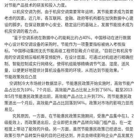
对节能产品技术的研发和投入力度。
以机房空调为例，由于机房空调需要常年运转，其节能要求成为首要
考虑的因素。近几年，各互联网、金融、政府等机构都在加快数据中心建
设的脚步。在保证数据中心安全、稳定运行的基础上，发展节能技术成为
机房空调的着力点。
"鉴于空调系统在数据中心的能耗比约占40%，中国移动在进行数据
中心设计和空调设备的采购时，节能作为一项重要指标被纳入考核指
标。"中国移动集团沈氏节能高级工程师彭殿贞介绍说，"目前已有机房专
用的空调变频压缩机等变频配件，在设计层面，可通过对机组进行精确控
制、智能控制或实行网络化，使得机组能够精确调节气温、湿度、送风
量，以便更好地提供计算机设备所需的环境，从而达到节能效果。"
节能政策效应凸显
空调制冷大市场统计数据显示，节能惠民政策开始实施时，高效节能产
品占比仅为19%，7个月后，高效能产品占比就上升到了56%。截至2013
年5月节能惠民政策退出前，高效能产品占比上升到73%，而节能惠民政
策退出一个月后，高效能产品占比回落到56%。政策对市场的影响力显而
易见。
究其原因，一方面，在节能惠民政策实施期间，受惠产品集中在1、2
级能效上，而政策退出后，企业即把主推产品转向3级门槛产品，在一定
程度上带动了能效的升级。另一方面，虽然节能惠民政策已经退出，但是
政策引导产品转型升级的目的已经达到，并且会继续影响企业产品发展方