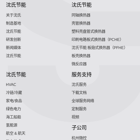
沈氏节能
沈氏节能
关于沈氏
同轴换热器
制造基地
壳管换热器
沈氏节能
塑料壳盘管式换热器
研发创新
印刷电路板式换热器（PCHE）
新闻媒体
沈氏节能:板翅式换热器（PFHE）
沈氏节能
板壳换热器
微反应器
沈氏节能
服务支持
HVAC
沈氏服务
冷链/冷藏
下载文档
家电/食品
全球服务网络
绿色电力
定制服务
海工船舶
视频
氢能源
子公司
航空 & 航天
杭州微控