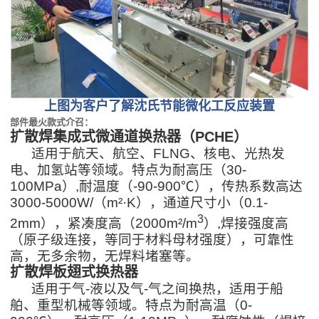
上图为客户了解沈氏节能微化工反应装置
部件最火款式介召：
扩散焊集成式微通道换热器（PCHE）
适用于航天、航空、FLNG、核电、光热发
电、加氢站等领域。特点为耐高压（30-
100MPa）,耐温度（-90-900℃），传热系数高达
3000-5000W/（m²·K），通道尺寸小（0.1-
3
2mm），紧凑度高（
2000m²/m
）,焊接强度高
（原子级连接，等同于材料母材强度），可靠性
高，无多余物，无焊料堵塞等。
扩散焊板翅式换热器
适用于气-液以及气-气之间换热，适用于船
舶、重型机械等领域。特点为耐高温（0-