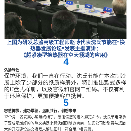
上图为研发总监高级工程师赵博代表沈氏节能在“换
热器发展论坛”发表主题演讲：
《超紧凑型换热器在空天领域的应用》
4
-
----------------------
----------------------
弘扬绿色
保护环境，我们一直在行动。沈氏节能在本次制冷
展上除了少部分的纸质样册外，特别推出款式多样
的U盘式样册，以及官微和官网二维码。不仅有利
于环境保护，更加便捷客户携带。
5
-
----------------------
----------------------
容慧博微，建功厚德，温度共行，创想未來
12个月一名安真小编展终结了，感谢信您的进入游览命令。沈氏节电秉承
于变成是最好的的热交换器来解決细则制造商商，沈氏公司盼望着与您最
大的开发建设热交换器来解決细则，符合用户名意愿。