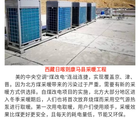
西藏日喀则康马县采暖工程
美的中央空调
“煤改电”连战连捷，实现覆盖京、津、
晋。因为北方煤采暖带来的污染过于严重，需要有新的采
暖方式供选择。自煤改电项目的实施，
北方大部分地区进
入冬季采暖期
后
，
人们
也将首次放弃烧煤而采用空气源热
泵进行取暖。第一次用电取暖，用户们
使用顺手
，
采暖效
果
比煤更好更安全
，
且
每天的耗电量
低，节能又环保。