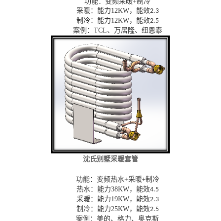
功能：变频采暖
+
制冷
采暖：能力
12KW
，能效
2.3
制冷：能力
12KW
，能效
2.5
案例：
TCL
、万居隆、纽恩泰
沈氏别墅采暖套管
功能：变频热水
+
采暖
制冷
+
热水：能力
38KW
，能效
4.5
采暖：能力
19KW
，能效
2.3
制冷：能力
25KW
，能效
2.5
案例：美的、格力、奥克斯