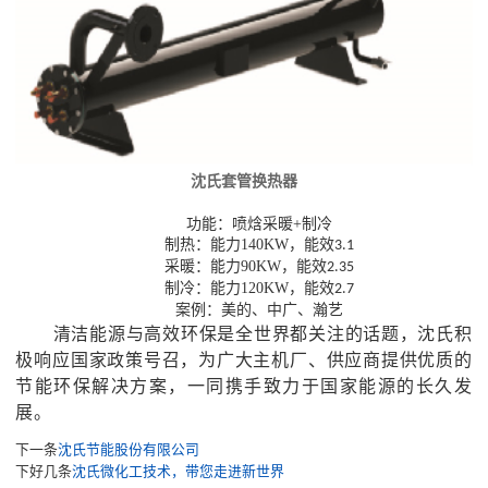
沈氏套管换热器
功能：喷焓采暖
+
制冷
制热：能力
140KW
，能效
3.1
采暖：能力
90KW
，能效
2.35
制冷：能力
120KW
，能效
2.7
案例：美的、中广、瀚艺
清洁能源与高效环保是全世界都关注的话题，沈氏积
极响应国家政策号召，为广大主机厂、供应商提供优质的
节能环保解决方案，一同携手致力于国家能源的长久发
展。
下一条
沈氏节能股份有限公司
下好几条
沈氏微化工技术，带您走进新世界