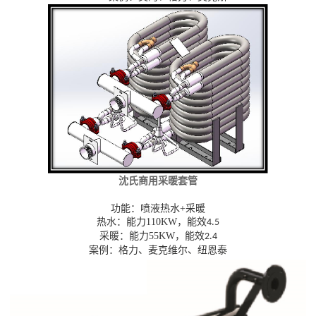
沈氏商用采暖套管
功能：喷液热水
+
采暖
热水：能力
110KW
，能效
4.5
采暖：能力
55KW
，能效
2.4
案例：格力、麦克维尔、纽恩泰