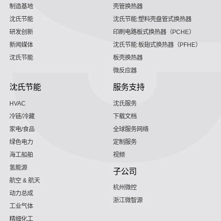
制造基地
壳管换热器
沈氏节能
沈氏节能:塑料壳盘管式换热器
研发创新
印刷电路板式换热器（PCHE）
新闻媒体
沈氏节能:板翅式换热器（PFHE）
沈氏节能
板壳换热器
微反应器
沈氏节能
服务支持
HVAC
沈氏服务
冷链/冷藏
下载文档
家电/食品
全球服务网络
绿色电力
定制服务
海工船舶
视频
氢能源
子公司
航空 & 航天
杭州微控
动力总成
浙江微智源
工业气体
精细化工