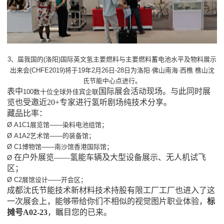
3、届我国的(洛阳)国际英文氢主要燃料与主要燃料蓄电池水平及物料展示
出来会(CHFE2019)将于19年2月26日-28日为洛阳·佛山南海·西樵 樵山沈
氏节能中心点进行。
表中
国际展会活动现场
。
与此同时
展
100数十位全球外佳宾企联
览
也
受邀近20+专家进行氢听剧场纯技术分享。
藏品比率：
Ø A1C1展览馆——染料电池组馆；
Ø A1A2艺术馆——的装备馆；
Ø C1博物馆——南沙馆香港国际馆；
在户外展览——氢能车辆及大型设备展示、无人机试飞
Ø
区；
Ø C2展馆设计——开会区；
成都沈氏节能技术新材料技术持股有限工厂工厂也进入了这
一次展会上，能够带给你们不相似的视觉图片职业体验，
标
摊号A02-23
，瞩目您的已来。