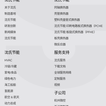
关于沈氏
同轴换热器
制造基地
壳管换热器
沈氏节能
塑料壳盘管式换热器
研发创新
沈氏节能:印刷电路板式换热器（PCHE）
新闻媒体
沈氏节能:板翅式换热器（PFHE）
沈氏节能
板壳换热器
微反应器
沈氏节能
服务支持
HVAC
沈氏服务
冷链/冷藏
下载文档
家电/食品
全球服务网络
绿色电力
定制服务
海工船舶
视频
氢能源
子公司
航空 & 航天
杭州微控
动力总成