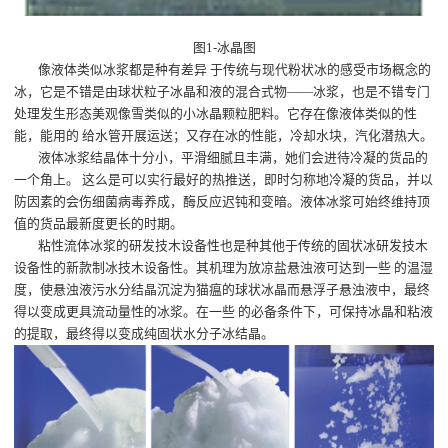
图1-冰晶图
像液体类似冰浆都是种有差异 于传统与现代粉状冰的感受市场概念的
冰，它是不错是由球状粒子冰晶和液的混合式物——冰浆，也是不错专门
处理发生形态美观像雪类似的小冰晶颗粒肥料。它存在像液体类似的性
能，能用的 给水管开展运送；又存在冰的性能，冷却水块，汽化潜热大。
液体冰浆结晶体十分小，平滑细腻且丰满，她们会进待冷凝的货品的
一个角上。 这么是可以实行最好的热推送，即时匀称地冷凝的货品，并以
防因素的会伤细菌病毒养成，酶反应迟钝和变暗。液体冰浆可始终维持顶
值的货品最新度更长的时期。
粘性流体冰浆的研发技木设备性也是种其他于传统的固状冰研发技木
设备性的新款制冰技木设备性。其机理为放凉盐悬浊液可达到一些 的温湿
度，使悬浊液污水分结晶沉淀为猫瘟的球状冰晶而悬浮子悬浊液中，最终
得以变成更具流动量性的冰浆。在一些 的必备条件下，可保持冰晶和粘液
的提取，最终得以变成纯固状水分子冰结晶。