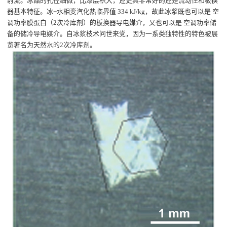
射流。冰晶的孔径细微，比漆层积大，还更具非常好的还是流动性和板换
器基本特征。冰−水相变汽化热临界值 334 kJ/kg，故此冰浆既也可以是 空
调功率膜蛋白（2次冷库剂）的板换器导电媒介，又也可以是 空调功率储
备的储冷导电媒介。自冰浆枝术问世来党，因为一系类独特性的特色被展
览著名为天然水的2次冷库剂。