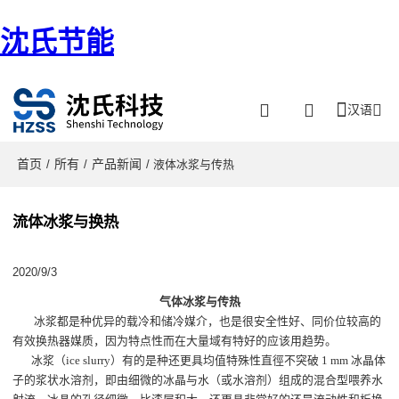
沈氏节能
汉语
首页
所有
产品新闻
/
/
/ 液体冰浆与传热
流体冰浆与换热
2020/9/3
气体冰浆与传热
冰浆都是种优异的载冷和储冷媒介，也是很安全性好、同价位较高的
有效换热器媒质，因为特点性而在大量域有特好的应该用趋势。
冰浆（ice slurry）有的是种还更具均值特殊性直徑不突破 1 mm 冰晶体
子的浆状水溶剂，即由细微的冰晶与水（或水溶剂）组成的混合型喂养水