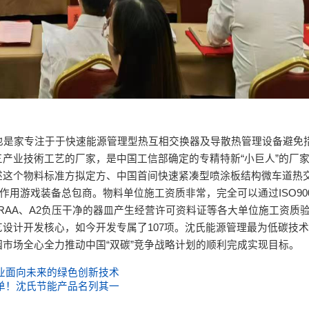
也是家专注于于快速能源管理型热互相交换器及导散热管理设备避免
产业技術工艺的厂家，是中国工信部确定的专精特新“小巨人”的厂
述这个物料标准方拟定方、中国首间快速紧凑型喷涂板结构微车道热
用游戏装备总包商。物料单位施工资质非常，完全可以通过ISO9001:
E、ROHS、CRAA、A2负压干净的器皿产生经营许可资料证等各大单位施工资
设计开发核心，如今开发专属了107项。沈氏能源管理最为低碳技
市场全心全力推动中国“双碳”竞争战略计划的顺利完成实现目标。
业面向未来的绿色创新技术
单！沈氏节能产品名列其一