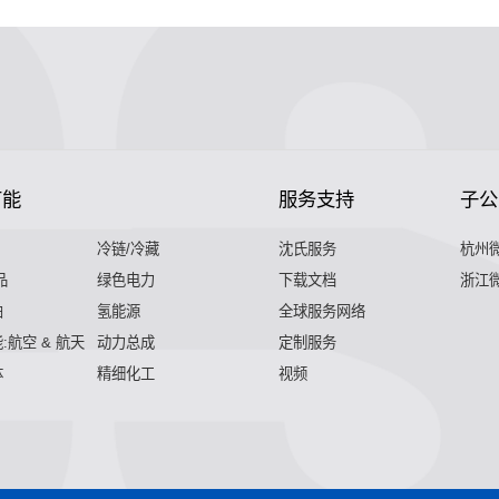
节能
服务支持
子公
冷链/冷藏
沈氏服务
杭州
品
绿色电力
下载文档
浙江
舶
氢能源
全球服务网络
:航空 & 航天
动力总成
定制服务
体
精细化工
视频