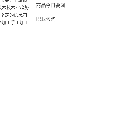
委常委、宁波市
商品今日要闻
技术技术业趋势
，坚定的信念有
职业咨询
产加工手工加工