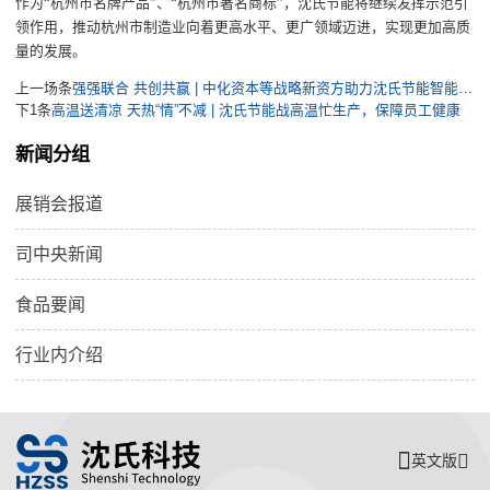
作为
“杭州市名牌产品”、“杭州市著名商标”
，
沈氏节能
将继续发挥示范引
领作用，推动杭州市制造业向着更高水平、更广领域迈进
，
实现更加高质
量的发展。
上一场条
强强联合 共创共赢 | 中化资本等战略新资方助力沈氏节能智能制造“升级加码”
下1条
高温送清凉 天热“情”不减 | 沈氏节能战高温忙生产，保障员工健康
新闻分组
展销会报道
司中央新闻
食品要闻
行业内介绍
英文版