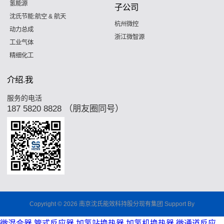
氢能源
子公司
沈氏节能:航空 & 航天
杭州微控
动力总成
浙江微智源
工业气体
精细化工
介绍.我
服务的电活
187 5820 8828 （朋友圈同号）
Copyright © 2026 南京沈氏能效科持股分现有集团 Support By
微混合器,管式反应器,加氢站换热器,加氢机换热器,微通道反应