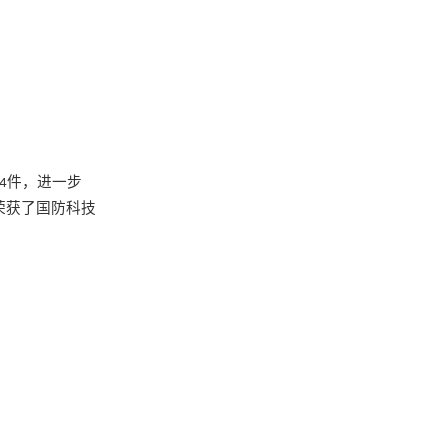
。
件
，进一步
4
荣获了国防科技