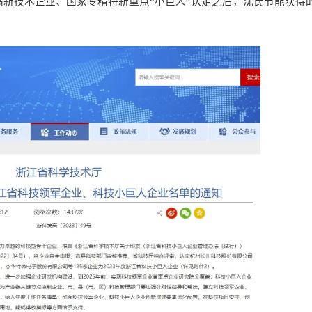
高新技术企业
、
国家专精特新重点
“
小巨人
”
认定之后，
沈氏节能
获得