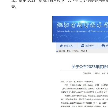
成功获评
“
年度
浙江省科技小巨人企业
”
。这也是继
国家
2023
誉。