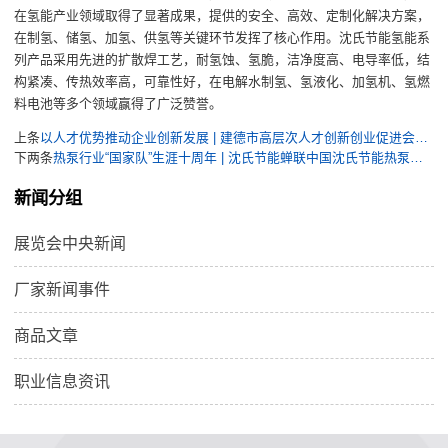
在氢能产业领域取得了显著成果
，
提供的
安全、高效、
定制化解决方案，
在制氢、储氢、加氢、供氢等关键环节发挥了核心作用
。
沈氏节能氢能系
列产品采用
先进的扩散焊工艺，
耐氢蚀
、
氢脆，洁净度高、电导率低，结
构紧凑、传热效率高，可靠性好，在电解水制氢、氢液化、加氢机、氢燃
料电池等多个领域赢得了广泛赞誉。
上条
以人才优势推动企业创新发展 | 建德市高层次人才创新创业促进会首站走进沈氏节能
下两条
热泵行业“国家队”生涯十周年 | 沈氏节能蝉联中国沈氏节能热泵专业委员会理事单位
新闻分组
展览会中央新闻
厂家新闻事件
商品文章
职业信息资讯