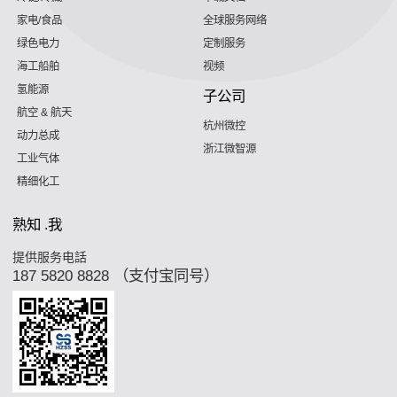
家电/食品
全球服务网络
绿色电力
定制服务
海工船舶
视频
氢能源
子公司
航空 & 航天
杭州微控
动力总成
浙江微智源
工业气体
精细化工
熟知 .我
提供服务电話
187 5820 8828 （支付宝同号）