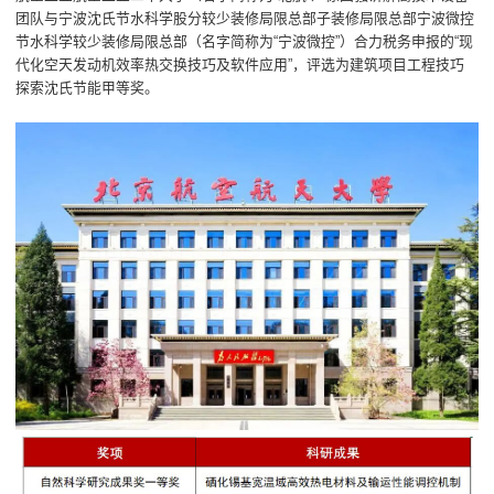
团队与宁波沈氏节水科学股分较少装修局限总部子装修局限总部宁波微控
节水科学较少装修局限总部（名字简称为“宁波微控”）合力税务申报的“现
代化空天发动机效率热交换技巧及软件应用”，评选为建筑项目工程技巧
探索沈氏节能甲等奖。