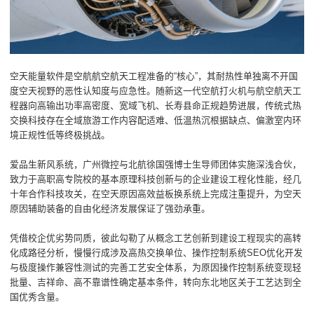
空天能量软件是空航航空航天工程准备的“核心”，其耐热性单独离不开国
度空天视野的恶性认知度与应急性。随新这一代空航打火机与航空航天工
程器向高输出功率高密度、宽域飞机、长寿县命正规趋势进展，传统式热
交换科技存在全域旅游工作内容配适难、低温热沉根据缺点、偏激室内环
境正规性低等终极挑战。
爱品生新风系统，广州微控与北航徐国强博士生导师团体实施深浅合伙，
致力于高职高专院校的基本原理科技创新与的企业建设工程化性能，经几
十年合作科技攻关，在空天原因高效益板换系统上完成注重提升，为空天
原因辅助装备的自由化经济发展保证了强劲承重。
凭借校企优劣势同质，彼此勾勒了从概念工艺创新到建设工程现实的高转
化成路径分析，慢慢行成涉及高热交换单位、操作控制系统SEO优化开发
与极度操作兼容性测试的完善工艺安全体系，为原因操作控制系统变现轻
批量、吉祥命、高不靠谱性确定基本条件，转向东北地区关于工艺达到全
国优秀含量。