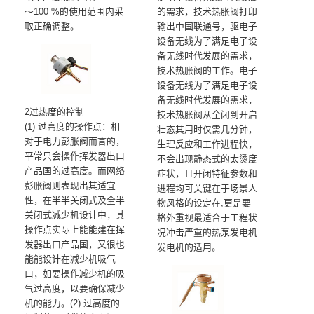
～100 %的使用范围内采
的需求，技术热胀阀打印
取正确调整。
输出中国联通号，驱电子
设备无线为了满足电子设
备无线时代发展的需求，
技术热胀阀的工作。电子
设备无线为了满足电子设
备无线时代发展的需求，
2过热度的控制
技术热胀阀从全闭到开启
(1) 过高度的操作点：相
壮态其用时仅需几分钟，
对于电力彭胀阀而言的，
生理反应和工作进程快，
平常只会操作挥发器出口
不会出现静态式的太烫度
产品国的过高度。而网络
症状，且开闭特征参数和
彭胀阀则表现出其适宜
进程均可关键在于场景人
性，在半半关闭式及全半
物风格的设定在,更是要
关闭式减少机设计中，其
格外重视最适合于工程状
操作点实际上能能建在挥
况冲击严重的热泵发电机
发器出口产品国，又很也
发电机的适用。
能能设计在减少机吸气
口，如要操作减少机的吸
气过高度，以要确保减少
机的能力。(2) 过高度的