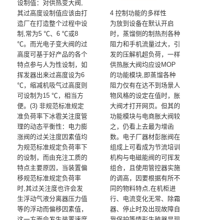
设制值：对供热变大阀,
其过高度设制值应该由打
4 控制功能的多样性
造厂在打造整个过程中设
为放到设备在默认开启
制,常为5 ℃、6 ℃或8
时，蒸馏侧的制热剂各种
℃。而光电子变大阀的过
阻力和手机流量过大，引
高度可基于好产品的各个
发的压解机超负荷，一样
特点参与人为性设制，如
供热胀大阀均应设MOP
挥发器出来过高度设为6
的功能模块,即蒸馏各种
℃，缩减机吸气过高度则
阻力仅有在达不到场景人
可设制为15 ℃，相当方
物风格的设定在值时，胀
便。(3) 非规范标准规定
大阀才打开网页。但其的
准负荷率下冰雹关注度管
功能模块与电商胀大阀较
理的动态平衡性：电力膨
之，仍看上去最为增函
涨阀的过关注度因素值均
数。电子厂器材彭胀阀在
为规范标准规定负荷率下
组成上可看成为节流培训
的设制，而由充注工质的
机构与电磁能阀的可挥发
特点主要原因，当装置偏
组合，且使用管控器实施
移规范标准规定负荷率
的调高，因要根据有所不
时,其过关注度也许会发
同的物料特点,在机柜进
生浮动气液分离器压力值
行、电流变化无常、除霜
等的浮动而偏移因素值，
器、停止时及出现故障自
这一方面会发生装置速度
我保护等情形生殖器显现