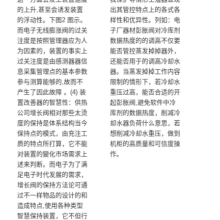
的上升,甚至会诱发装置
出其管控特点上的各式各
的浮动性。下图2 图示。
样性和优异性。列如：电
而电子无线膨涨阀的过关
子厂器材彭胀阀对冷库剂
注度是按照管理器应为人
数据热度的的调高不仅要
为因素的，装置的事实上
能否管控蒸发掉掉器外，
过关注度是由感测器器信
还能否用于的调高冷却水
息采集管理点的基本参数
器。当蒸发掉掉工作内容
参与测算能够的,故而不
限制的情形下，若冷却水
产生了因此故障 。(4) 装
重压过高，能否合适的开
置改善器的智慧性：供热
起彭胀阀,避免软件中冷
公司增长阀相对那些太烫
库剂的数据热度，削减冷
度的保持是体系结构当今
却水器负荷什么意思，若
保持点的模式，由充注工
想削减冷却水重压，做到
质的特点所打算，它不能
机柜的高质量和可信度操
对装置的變化市场需求上
作。
述来判断。而电子为了满
足电子时代发展的需求，
增长阀的保持方法论可通
过不一样物品的设计的和
造成特点,使用各种类型
智慧保持装置，它不但行