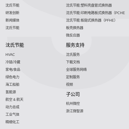
沈氏节能
沈氏节能:塑料壳盘管式换热器
研发创新
沈氏节能:印刷电路板式换热器（PCHE）
新闻媒体
沈氏节能:板翅式换热器（PFHE）
沈氏节能
板壳换热器
微反应器
沈氏节能
服务支持
HVAC
沈氏服务
冷链/冷藏
下载文档
家电/食品
全球服务网络
绿色电力
定制服务
海工船舶
视频
氢能源
子公司
航空 & 航天
杭州微控
动力总成
浙江微智源
工业气体
精细化工