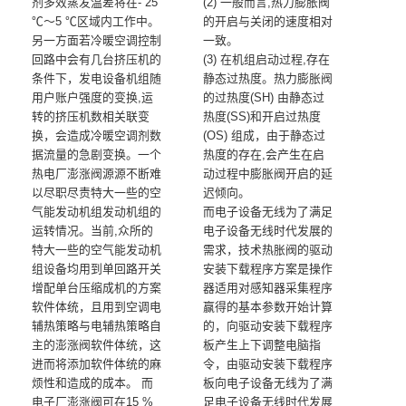
剂多效蒸发温差将在- 25
(2) 一般而言,热力膨胀阀
℃～5 ℃区域内工作中。
的开启与关闭的速度相对
另一方面若冷暖空调控制
一致。
回路中会有几台挤压机的
(3) 在机组启动过程,存在
条件下，发电设备机组随
静态过热度。热力膨胀阀
用户账户强度的变换,运
的过热度(SH) 由静态过
转的挤压机数相关联变
热度(SS)和开启过热度
换，会造成冷暖空调剂数
(OS) 组成，由于静态过
据流量的急剧变换。一个
热度的存在,会产生在启
热电厂澎涨阀源源不断难
动过程中膨胀阀开启的延
以尽职尽责特大一些的空
迟倾向。
气能发动机组发动机组的
而电子设备无线为了满足
运转情况。当前,众所的
电子设备无线时代发展的
特大一些的空气能发动机
需求，技术热胀阀的驱动
组设备均用到单回路开关
安装下载程序方案是操作
增配单台压缩成机的方案
器适用对感知器采集程序
软件体统，且用到空调电
赢得的基本参数开始计算
辅热策略与电辅热策略自
的，向驱动安装下载程序
主的澎涨阀软件体统，这
板产生上下调整电脑指
进而将添加软件体统的麻
令，由驱动安装下载程序
烦性和造成的成本。 而
板向电子设备无线为了满
电子厂澎涨阀可在15 %
足电子设备无线时代发展