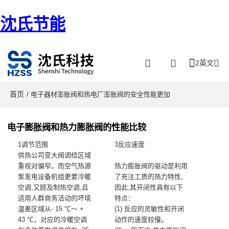
沈氏节能
2英文
首页
/ 电子器材澎胀阀和热电厂澎胀阀的安全性能更加
电子膨胀阀和热力膨胀阀的性能比较
1调节范围
3反应速度
供热公司变大阀调结区域
重视对偏窄。而空气热源
热力膨胀阀的驱动是利用
泵发电设备机组更要冷暖
了充注工质的热力特性,
空调,又顾及制热空调,且
因此,其开闭性具有以下
适用人群商务活动的坏境
特点：
温差区域从- 15 ℃～ +
(1) 反应的灵敏性和开闭
43 ℃，对应的冷暖空调
动作的速度较慢。