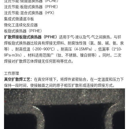
沈氏节能:微通道换热器（PCHE）
沈氏节能:板翅式换热器（PFHE）
沈氏节能:混合式换热器（H²X）
集成式微通道冷板
微化工连续化反应器
板翅式换热器（PFHE）
扩散焊接板翅式换热器（PFHE）
适用于气-液以及气-气之间换热，与钎
焊板翅式换热器比较具有焊接无焊料、耐腐蚀性强（氯、酸、碱、氨、汞
等）、耐高低温（-200~900℃）、耐高压（4-15MPa）、低漏率（1*10-
9Pa·m3/s）、材料适用范围广（钛、不锈钢、镍白铜等）。同时，二次
焊接对扩散焊芯体焊缝无任何影响等优点。
工作原理
真空扩散焊工艺：
在真空环境下，将焊件紧密贴合，在一定温度和压力下
保持一段时间，使接触面之间的原子相互扩散形成连接的焊接方式。