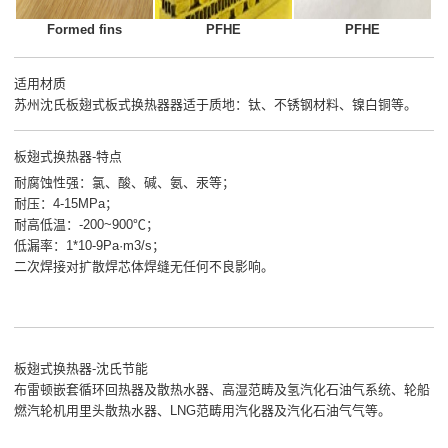
Formed fins
PFHE
PFHE
适用材质
苏州沈氏板翅式板式换热器器适于质地：钛、不锈钢材料、镍白铜等。
板翅式换热器-特点
耐腐蚀性强：氯、酸、碱、氨、汞等；
耐压：4-15MPa；
耐高低温：-200~900℃；
低漏率：1*10-9Pa·m3/s；
二次焊接对扩散焊芯体焊缝无任何不良影响。
板翅式换热器-沈氏节能
布雷顿嵌套循环回热器及散热水器、高湿范畴及氢汽化石油气系统、轮船
燃汽轮机用里头散热水器、LNG范畴用汽化器及汽化石油气气等。