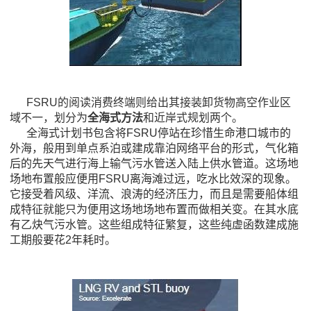
FSRU的阅读消费终端则给出其接装卸货物高空作业区
域不一，划分为
全海式方法
和近岸式规划两个。
全海式计划书包含将FSRU停站在珍惜生命港口城市的
外海，般用到单点系泊或建成靠泊网络平台的形式，气化箱
后的先天气进行海上输气污水管送入陆上供水管道。这场地
场地布置般应便用FSRU离海滩过远，吃水比效深的现象。
它接受着风级、洋流、浪涛的经济压力，而且是需要船体组
成特征就能只为便用这场地场地布置而做相关变。在其水底
有乙炔气污水管。这些组成特征繁复，这些纯虚函数建成施
工期般要花2年耗时。