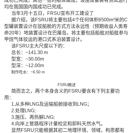
成功已完成，其他一些的船体建成，设施设备装有测试运行
均在我国国内国成功已完成。
当年3月十五日，FRSU宣布开工建设了
据介绍，该FSRU将主要包括4个任何体积6500m³米的C
型罐装置设计在驳船舱的方式方法永远性（预期收益人类寿
命20年）地装置设计在巴厘岛，将主要包括船舷对船舷参与
甲烷气体驳运的港口式系泊装置设计。
该FSRU主大尺度以下的：
总长：~141.30 m
型宽：~30.00m
型深：~12.00m
制作吃水：~6.50 m
FSRU概述
简而言之，两个本身含义的FSRU要含有下列主要功
用：
1.从多种LNG及运输船舱接收到LNG；
2.处理LNG;
3.施压、再热解LNG;
4.向岸上管路程序计量检定和卸料天然水气。
显然FSRU只能根据其初二地理环境、领域，构思都有