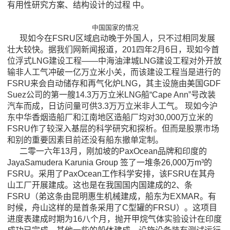
有用性研究方案、结构设计的过程 中。
中国国家的情况
现如今在FSRU区域启动晚于外国人，只不过相同发展
壮大较快。据我们网新闻报道，201四年2月6日，现如今首
位浮式LNG建设工程——中海油津城LNG建设工程对外开放
输非人工气冲破一亿万立米小关，而该建设工程当是进行的
FSRU来会自动储存和再气化炉LNG，其主设施由美国GDF
Suez公司的第一艘14.3万万立米LNG船“Cape Ann”号改装
汽车而成，日访问量可供3.3万万立米非人工气。 现如今沪
东中华香烟造船厂和江南地区造船厂均对30,000万立米的
FSRU作了较深入基层的科学研究和探析。但而是股票市场
和别的重要因素目前还没有船东撤单定制。
二零一六年13月，刚加坡的PaxOcean品牌和印度的
JayaSamudera Karunia Group 签了一堆条26,000万m³的
FSRU。采用了PaxOcean工作科学安排，该FSRU在其舟
山工厂开展建成。这也是在我国国内国建成的2、条
FSRU（弟这条由昆明惠生机械建成，船东为EXMAR。有
时候，舟山这样的是首条采用了C型罐的FRSU）。这项目
进度表建成时期为16八个月，抛开甲烷气体实验设计在印度