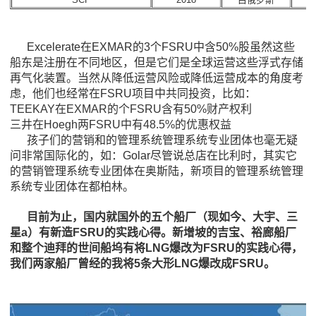
Excelerate在EXMAR的3个FSRU中含50%股虽然这些
船东是注册在不同地区，但是它们是全球运营这些浮式存储
再气化装置。当然从降低运营风险或降低运营成本的角度考
虑，他们也经常在FSRU项目中共同投资，比如：
TEEKAY在EXMAR的个FSRU含有50%财产权利
三井在Hoegh两FSRU中有48.5%的优惠权益
孩子们的营销和的管理系统管理系统专业团体也毫无疑
问非常国际化的，如：Golar尽管说总店在比利时，其实它
的营销管理系统专业团体在奥斯陆，新项目的管理系统管理
系统专业团体在都柏林。
目前为止，国内就国外的五个船厂（现如今、大宇、三
星a）有新造FSRU的实践心得。新增坡的吉宝、裕廊船厂
和整个迪拜的世间船坞有将LNG爆改为FSRU的实践心得，
我们两家船厂曾经的我将5条大形LNG爆改成FSRU。