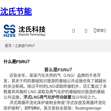
沈氏节能
常常
首页
/ 之类是FSRU？
什么是FSRU？
甚么是FSRU？
近些余年，渐渐汽化天然的气（LNG）品牌的不息开
发，其关于的的基础知识旅游的基础公共设施也有了越越长
的关注新闻。除过平时的LNG读取终端机外，还汇集出了多
数差异风格的 LNG 读取及再气化炉的基础知识旅游的基础
公共设施，
浮式LNG再气化炉传动装置
当以中间之六。
浮式再循环流化床炉装制全称是“浮式存放及再循环流化
床炉装制”，即
FSRU
，英文音标全是指：floatingstorage