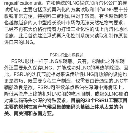
regasification unit。它和傳統的LNG输送加再汽化公厂的模
试相较，主要包括浮式再汽化的方案读取和制作LNG要十分
敏锐非常方便，特别料工费利润相对于较高。有也越做越多
也越做越多的大中型成长茶叶市场为无法天然植物气要求，
已经不再花大价格行情着力打造工业化性的陆上再汽化场地
设施，此后首选建造浮式再汽化控制系统来读取和制作原装
进口来的LNG。
FSRU行业市场概述
FSRU形壮一样于LNG车辆船。只有，它除此之外车辆
外还需要永久保存LNG，并能成功对LNG的再热解除理。因
此，FSRU的沈氏节能相对来说传统性LNG再热解的设施也
更是灵巧，既需要专程生产制造，也需要由普通型的LNG车
辆船改良意欲。FSRU可继续单点系泊在深海中海病床上，
降低某些岸上终端机对LNG船的吃水限制，或避免LNG船泊
对集装箱码头水深的特殊要求，
目前的23个FSRU工程项目
主要的规划在富产气候且集装箱码头基础上体系太差的南
美、南美洲和东南方亚。