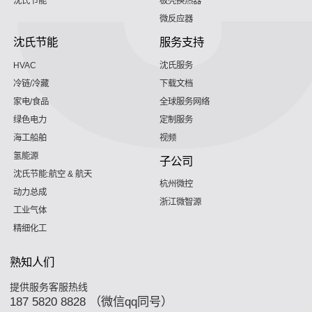
沈氏节能
板壳换热器
微反应器
沈氏节能
服务支持
HVAC
沈氏服务
冷链/冷藏
下载文档
家电/食品
全球服务网络
绿色电力
定制服务
海工船舶
视频
氢能源
子公司
沈氏节能:航空 & 航天
杭州微控
动力总成
浙江微智源
工业气体
精细化工
熟知人们
提供服务客服热线
187 5820 8828 （微信qq同号）