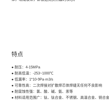
特点
● 耐压：4-15MPa
● 耐高低温：-253~1000℃
● 低漏率：1*10-9Pa·m3/s
● 可靠性高：二次焊接对扩散焊芯体焊缝无任何不良影响
● 耐腐蚀性强：氯、酸、碱、氨、汞等
● 材料适用范围广：钛、钛合金、不锈钢、高温合金、铜合