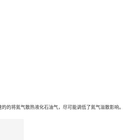
速的的将氮气散热液化石油气，尽可能调低了氮气溢散影响。