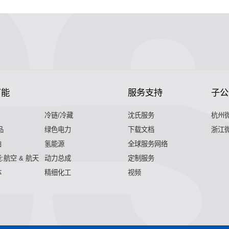
节能
服务支持
子公
冷链/冷藏
沈氏服务
杭州
品
绿色电力
下载文档
浙江
舶
氢能源
全球服务网络
:航空 & 航天
动力总成
定制服务
体
精细化工
视频