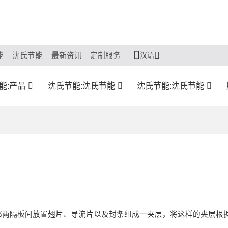
汉语
能
沈氏节能
最新资讯
定制服务
能:产品
沈氏节能:沈氏节能
沈氏节能:沈氏节能
邻两隔板间放置翅片、导流片以及封条组成一夹层，将这样的夹层根