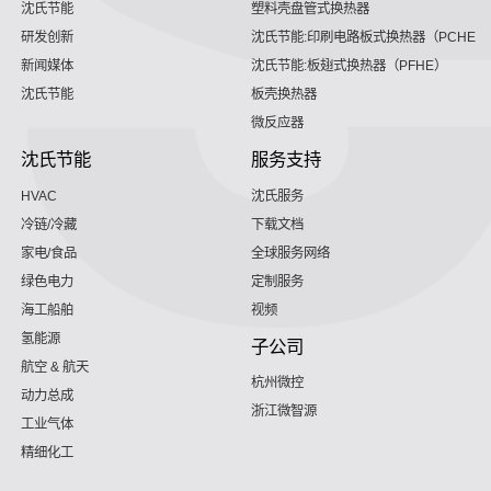
沈氏节能
塑料壳盘管式换热器
研发创新
沈氏节能:印刷电路板式换热器（PCHE）
新闻媒体
沈氏节能:板翅式换热器（PFHE）
沈氏节能
板壳换热器
微反应器
沈氏节能
服务支持
HVAC
沈氏服务
冷链/冷藏
下载文档
家电/食品
全球服务网络
绿色电力
定制服务
海工船舶
视频
氢能源
子公司
航空 & 航天
杭州微控
动力总成
浙江微智源
工业气体
精细化工