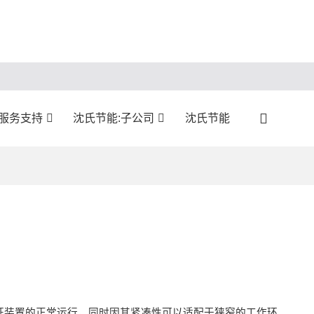
:服务支持
沈氏节能:子公司
沈氏节能
证装置的正常运行，同时因其紧凑性可以适配于狭窄的工作环