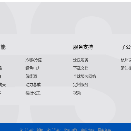
节能
服务支持
子公
冷链/冷藏
沈氏服务
杭州
品
绿色电力
下载文档
浙江
舶
氢能源
全球服务网络
 航天
动力总成
定制服务
体
精细化工
视频
沈氏节能
新闻
沈氏节能
常见问题
隐私声明
服务条款