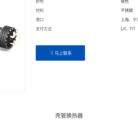
颜色
银色
材料
不锈钢
港口
上海、宁
支付方式
L/C, T/T
马上联系
壳管换热器