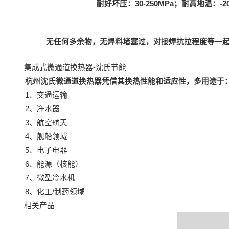
耐好坏压：30-250MPa；耐高地温：-20
无任何多余物，无焊料堵塞过，对接焊抗拉程度等一
集成式微通道换热器-沈氏节能
杭州沈氏微通道换热器凭借其换热性能和适应性，多用途于
1、交通运输
2、净水器
3、航空航天
4、舰船领域
5、电子电器
6、能源（核能）
7、微型冷水机
8、化工/制药领域
相关产品