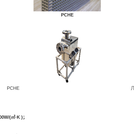
PCHE
PCHE
W/(㎡·K )；