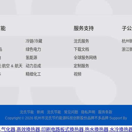
节能
服务支持
子公
冷链/冷藏
沈氏服务
杭州
品
绿色电力
下载文档
浙江
舶
氢能源
全球服务网络
:航空 & 航天
动力总成
定制服务
体
精细化工
视频
沈氏节能
新闻
沈氏节能
常见问题
隐私声明
服务条款
Copyright © 2026 杭州市沈氏节约能源科技创新股份品牌不多品牌 Support By
,气化器,高效换热器,印刷电路板式换热器,热水换热器,水冷换热器