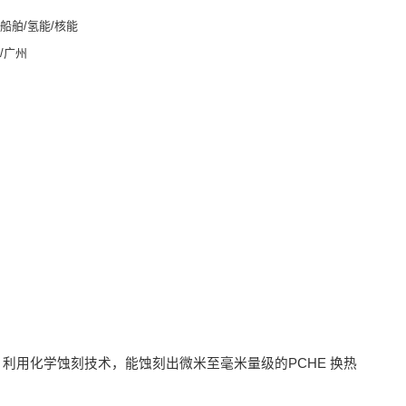
船舶/氢能/核能
/广州
用化学蚀刻技术，能蚀刻出微米至毫米量级的PCHE 换热