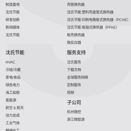
制造基地
壳管换热器
沈氏节能
沈氏节能:塑料壳盘管式换热器
研发创新
沈氏节能:印刷电路板式换热器（PCHE）
新闻媒体
沈氏节能:板翅式换热器（PFHE）
沈氏节能
板壳换热器
微反应器
沈氏节能
服务支持
HVAC
沈氏服务
冷链/冷藏
下载文档
家电/食品
全球服务网络
绿色电力
定制服务
海工船舶
视频
氢能源
子公司
航空 & 航天
杭州微控
动力总成
浙江微智源
工业气体
精细化工