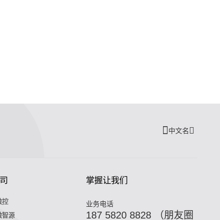
中文名
司
掌握让我们
微控
业务电话
187 5820 8828 （朋友圈
微智源