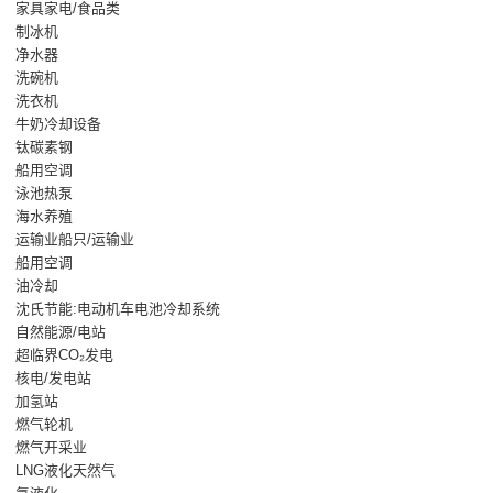
家具家电/食品类
制冰机
净水器
洗碗机
洗衣机
牛奶冷却设备
钛碳素钢
船用空调
泳池热泵
海水养殖
运输业船只/运输业
船用空调
油冷却
沈氏节能:电动机车电池冷却系统
自然能源/电站
超临界CO₂发电
核电/发电站
加氢站
燃气轮机
燃气开采业
LNG液化天然气