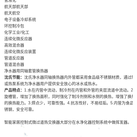
氢液化
航天部航天部
航天航空
电子设备冷却系统
环控制冷包
化学工业/化工
连续化微反应器
高效混合器
连续化微反应装置
管道反应器
管道混合器
净水器用同轴套管换热器
沈氏节能：
沈氏净水器同轴换热器内外管都采用食品级不锈钢材质，通过制
或热泵系统为净水器用户提供安全放心的冰水或热水。
产品特点：
1.水在内管中流动，制冷剂在内管和外管的夹层流道中流动。2.
旋槽管，增加了换热面积，同时强化了制冷剂侧和水侧的换热，增强了换热
的换热能力。3.焊点少，可靠性强。4.抗冻性好，不易结垢。5.内管为食品
锈钢，安全可靠。
智能家居控制式微过道热交换器大部分在水净化器控制系统中做挥发器。