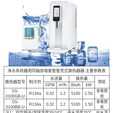
净水系统器用同轴穿墙套管管壳式换热器器-主要参数表
水流量
换热量
换热器型号
制冷剂
图纸
GPM
m³/h
Btu/h
kW
SS-
查看图
R134a
0.32
1.2
5100
1.50
0100GB-U
纸
SS-
查看图
R134a
0.32
1.2
5100
1.50
0100BB-U
纸
注1：空气侧干/湿球温度35/24℃，进水温度25℃，出水温