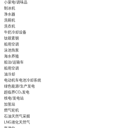
小家电/调味品
制冰机
净水器
洗碗机
洗衣机
牛奶冷却设备
钛碳素钢
船用空调
泳池热泵
海水养殖
船泊/运输车
船用空调
油冷却
电动机车电池冷却系统
绿色能源/生产发电
超临界CO₂发电
核电/发电站
加氢站
燃气轮机
石油天然气采掘
LNG液化天然气