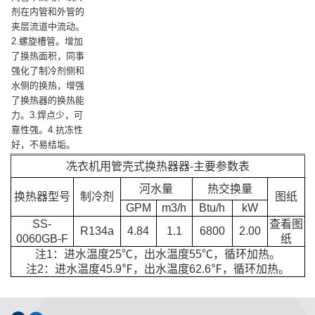
剂在内管和外管的
夹层流道中流动。
2.螺旋槽管。增加
了换热面积，同事
强化了制冷剂侧和
水侧的换热，增强
了换热器的换热能
力。3.焊点少，可
靠性强。4.抗冻性
好，不易结垢。
冼衣机用管壳式换热器器-主要参数表
河水量
热交换量
换热器型号
制冷剂
图纸
GPM
m3/h
Btu/h
kW
SS-
查看图
R134a
4.84
1.1
6800
2.00
0060GB-F
纸
注1：进水温度25℃，出水温度55℃，循环加热。
注2：进水温度45.9℉，出水温度62.6℉，循环加热。